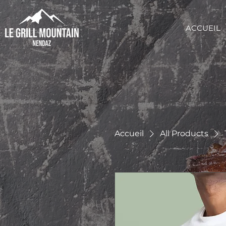
ACCUEIL
Accueil
All Products