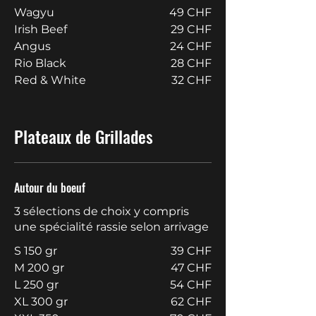
Wagyu
49 CHF
Irish Beef
29 CHF
Angus
24 CHF
Rio Black
28 CHF
Red & White
32 CHF
Plateaux de Grillades
Autour du boeuf
3 sélections de choix y compris
une spécialité rassie selon arrivage
S 150 gr
39 CHF
M 200 gr
47 CHF
L 250 gr
54 CHF
XL 300 gr
62 CHF